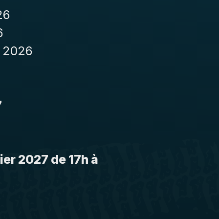
26
6
e 2026
7
rier 2027 de 17h à