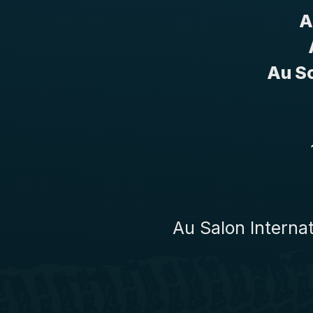
A
Au S
Au Salon Internat